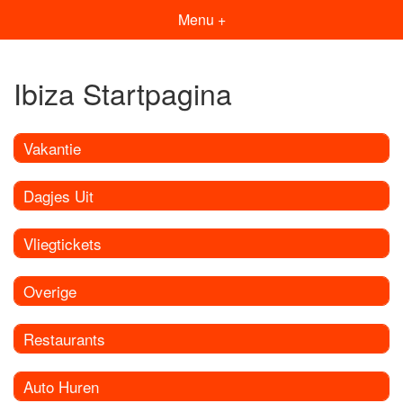
Menu +
Ibiza Startpagina
Vakantie
Dagjes Uit
Vliegtickets
Overige
Restaurants
Auto Huren